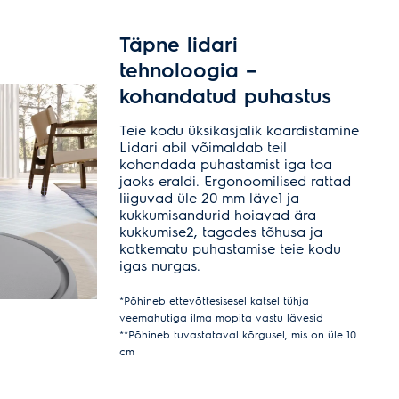
Täpne lidari
tehnoloogia –
kohandatud puhastus
Teie kodu üksikasjalik kaardistamine
Lidari abil võimaldab teil
kohandada puhastamist iga toa
jaoks eraldi. Ergonoomilised rattad
liiguvad üle 20 mm läve1 ja
kukkumisandurid hoiavad ära
kukkumise2, tagades tõhusa ja
katkematu puhastamise teie kodu
igas nurgas.
*Põhineb ettevõttesisesel katsel tühja
veemahutiga ilma mopita vastu lävesid
**Põhineb tuvastataval kõrgusel, mis on üle 10
cm