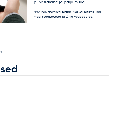
puhastamine ja palju muud.
*Põhineb sisemistel testidel vaiksel režiimil ilma
mopi seadistusteta ja tühja veepaagiga.
er
ised