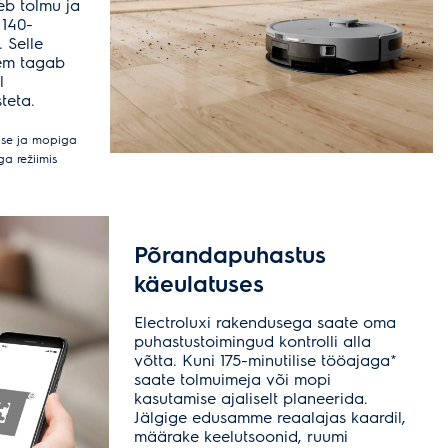
eb tolmu ja
 140-
 Selle
eem tagab
l
teta.
mise ja mopiga
a režiimis
Põrandapuhastus
käeulatuses
Electroluxi rakendusega saate oma
puhastustoimingud kontrolli alla
võtta. Kuni 175-minutilise tööajaga*
saate tolmuimeja või mopi
kasutamise ajaliselt planeerida.
Jälgige edusamme reaalajas kaardil,
määrake keelutsoonid, ruumi