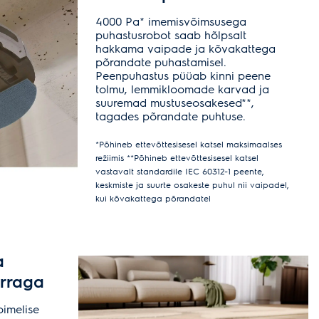
4000 Pa* imemisvõimsusega
puhastusrobot saab hõlpsalt
hakkama vaipade ja kõvakattega
põrandate puhastamisel.
Peenpuhastus püüab kinni peene
tolmu, lemmikloomade karvad ja
suuremad mustuseosakesed**,
tagades põrandate puhtuse.
*Põhineb ettevõttesisesel katsel maksimaalses
režiimis **Põhineb ettevõttesisesel katsel
vastavalt standardile IEC 60312-1 peente,
keskmiste ja suurte osakeste puhul nii vaipadel,
kui kõvakattega põrandatel
a
rraga
imelise