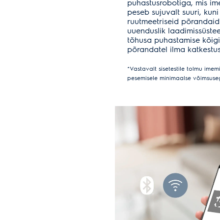
puhastusrobotiga, mis im
peseb sujuvalt suuri, kuni
ruutmeetriseid põrandaid.
uuenduslik laadimissüst
tõhusa puhastamise kõigi
põrandatel ilma katkestus
*Vastavalt sisetestile tolmu ime
pesemisele minimaalse võimsuseg