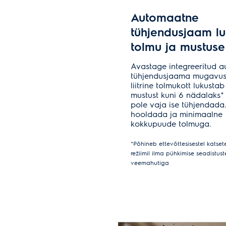
Automaatne
tühjendusjaam l
tolmu ja mustuse
Avastage integreeritud 
tühjendusjaama mugavus.
liitrine tolmukott lukustab
mustust kuni 6 nädalaks*
pole vaja ise tühjendada.
hooldada ja minimaalne
kokkupuude tolmuga.
*Põhineb ettevõttesisestel katsete
režiimil ilma pühkimise seadistust
veemahutiga