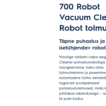
700 Robot
Vacuum Cle
Robot tolm
Täpne puhastus ja
isetühjendav robot
Nautige rohkem vaba aeg
Cleaner puhastusrobotiga.
navigeerimine, kaks-ühes
tolmuimemine ja pesemine
automaatne tolmu eemald
tagavad suurepärased
puhastustulemused, mida 
juhitakse rakendusega – iseg
te pole kodus.