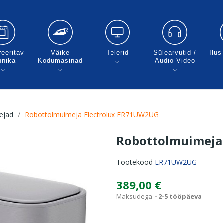
reeritav
Väike
Telerid
Sülearvutid /
Ilus
hnika
Kodumasinad
Аudio-Video
ejad
Robottolmuimeja Electrolux ER71UW2UG
Robottolmuimeja
Tootekood
ER71UW2UG
389,00 €
Maksudega
2-5 tööpäeva