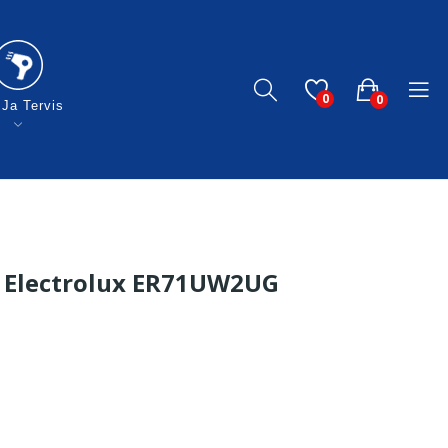
0
0
 Ja Tervis
 Electrolux ER71UW2UG