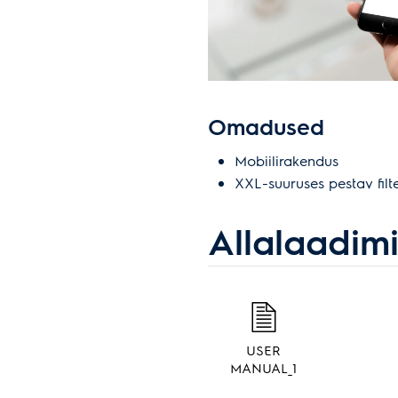
Omadused
Mobiilirakendus
XXL-suuruses pestav filt
Allalaadim
USER
MANUAL_1