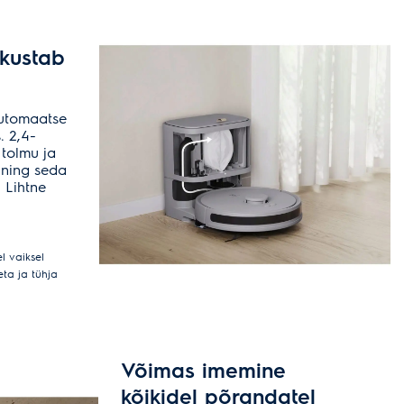
ukustab
automaatse
 2,4-
 tolmu ja
 ning seda
 Lihtne
l vaiksel
eta ja tühja
Võimas imemine
kõikidel põrandatel