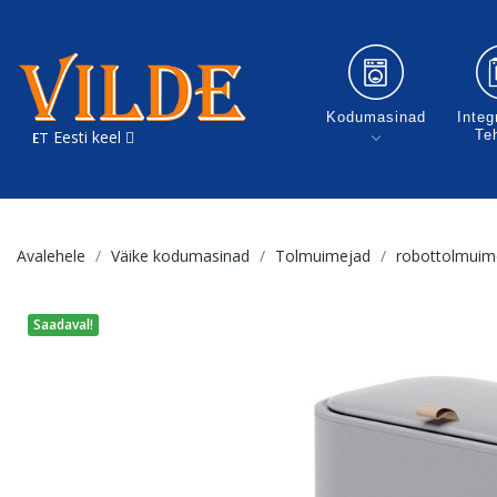
Kodumasinad
Integ
Eesti keel
Te
Avalehele
Väike kodumasinad
Tolmuimejad
robottolmuim
Saadaval!