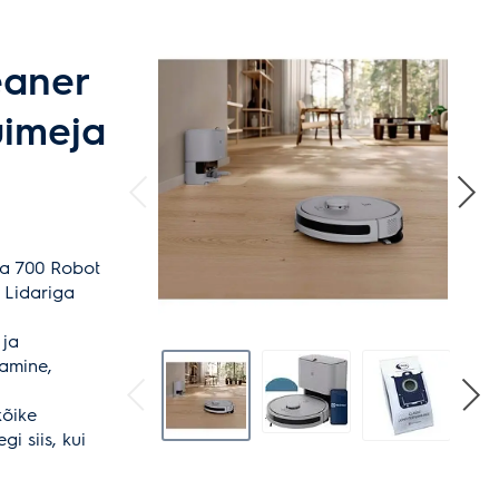
aner
uimeja
a 700 Robot
 Lidariga
 ja
amine,
kõike
i siis, kui