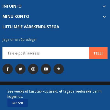
INFOINFO

MINU KONTO

LIITU MEIE VÄRSKENDUSTEGA
Jaga oma sõpradega!
TELLI
Copyright © 2025 Vilde OÜ. Kõik õigused kaitstud.
See veebisait kasutab küpsiseid, et tagada veebisaidil parim
kogemus.
Sain Aru!