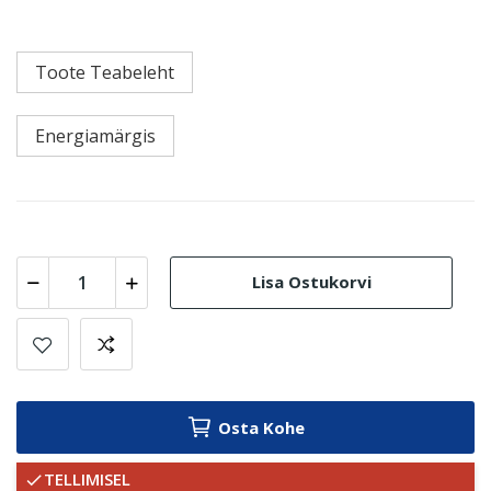
Toote Teabeleht
Energiamärgis
Lisa Ostukorvi
Osta Kohe
TELLIMISEL
