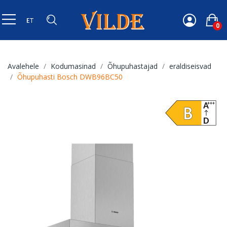
0
Avalehele
Kodumasinad
Õhupuhastajad
eraldiseisvad
Õhupuhasti Bosch DWB96BC50