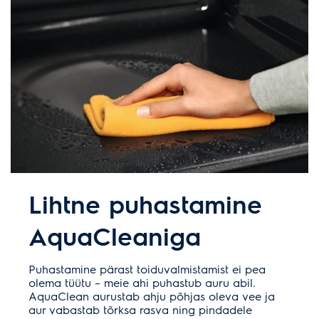
Lihtne puhastamine
AquaCleaniga
Puhastamine pärast toiduvalmistamist ei pea
olema tüütu – meie ahi puhastub auru abil.
AquaClean aurustab ahju põhjas oleva vee ja
aur vabastab tõrksa rasva ning pindadele