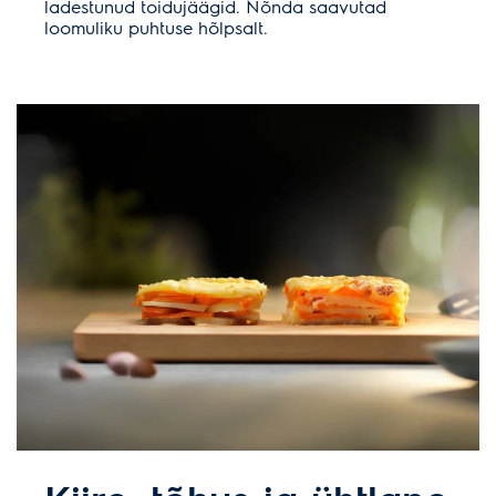
ladestunud toidujäägid. Nõnda saavutad
loomuliku puhtuse hõlpsalt.