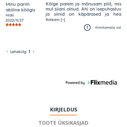
veel mitmeid roostevabasid detaile.
Kõige parem ja mõnusam pliit, mis
Minu parim
mul siiani olnud. Ahi on isepuhastuv
abiline köögis
ja siinid on käpärased ja hea
Maki
küpsetis välja tõmmata, ilma et
Rohkem [+]
2022/11/27
põletasin kätt ära. Super pliit see
Kinnitamata ost
elektrolux.
<
Lehekülg
1
>
KIRJELDUS
TOOTE ÜKSIKASJAD