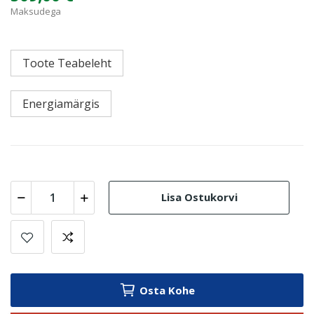
Maksudega
Toote Teabeleht
Energiamärgis
Lisa Ostukorvi
Osta Kohe