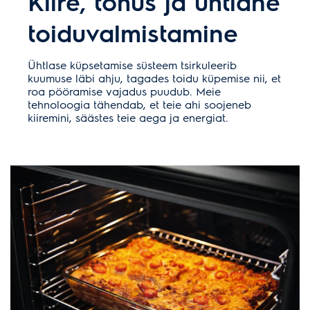
Kiire, tõhus ja ühtlane
toiduvalmistamine
Ühtlase küpsetamise süsteem tsirkuleerib
kuumuse läbi ahju, tagades toidu küpemise nii, et
roa pööramise vajadus puudub. Meie
tehnoloogia tähendab, et teie ahi soojeneb
kiiremini, säästes teie aega ja energiat.