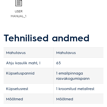
USER
MANUAL_1
Tehnilised andmed
Mahutavus
Mahutavus
Ahju kasulik maht, l
65
Küpsetuspannid
1 emailpinnaga
rasvakogumispann
Küpsetusrest
1 kroomitud metallrest
Mõõtmed
Mõõtmed