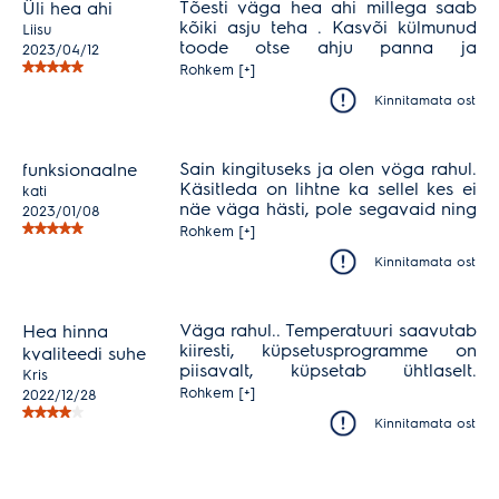
Tõesti väga hea ahi millega saab
Üli hea ahi
kõiki asju teha . Kasvõi külmunud
Liisu
toode otse ahju panna ja
2023/04/12
loomulikult grilli funktsioon ka väga
Rohkem [+]
hea et on siis saab ka talvel grillida
Kinnitamata ost
Sain kingituseks ja olen vöga rahul.
funksionaalne
Käsitleda on lihtne ka sellel kes ei
kati
näe väga hästi, pole segavaid ning
2023/01/08
mõistmatuid kirjeldusi.
Rohkem [+]
Kinnitamata ost
Väga rahul.. Temperatuuri saavutab
Hea hinna
kiiresti, küpsetusprogramme on
kvaliteedi suhe
piisavalt, küpsetab ühtlaselt.
Kris
Mingeid imepuhastusprogramme
Rohkem [+]
2022/12/28
pole, aga on püsinud seest väga
Kinnitamata ost
korralikuna.. oleme väga tihedad
kokkajad. Rasvajäägid jm pritsmed
tulevad lihtsasti maha. Sobib
suurepäraselt meie kööki, kus on