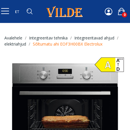
0
Avalehele
Integreeritav tehnika
Integreeritavad ahjud
elektriahjud
Sõltumatu ahi EOF3H00BX Electrolux