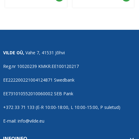
VILDE OÜ,
Vahe 7, 41531 Jõhvi
Reg.nr 10020239 KMKR.EE100120217
EE222200221004124871 Swedbank
EE731010552010060002 SEB Pank
+372 33 71 133 (E-R 10:00-18:00, L 10:00-15:00, P suletud)
E-mail: info@vilde.eu
INFOINFO
