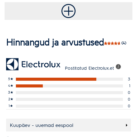
Hinnangud ja arvustused
(4)
Postitatud Electrolux.et
5
★
3
4
★
1
3
★
0
2
★
0
1
★
0
Kuupäev - uuemad eespool