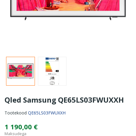
Qled Samsung QE65LS03FWUXXH
Tootekood
QE65LS03FWUXXH
1 190,00 €
Maksudega