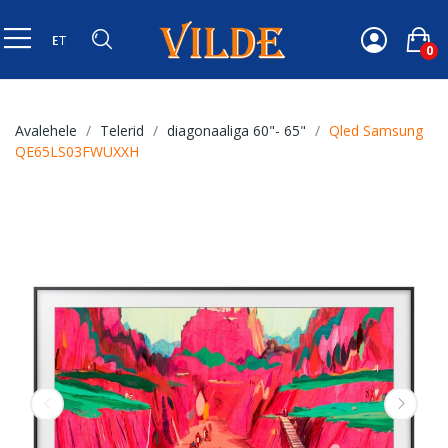
0
Avalehele
Telerid
diagonaaliga 60"- 65"
Qled Samsung
QE65LS03FWUXXH