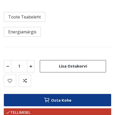
Toote Teabeleht
Energiamärgis
Lisa Ostukorvi
Osta Kohe
TELLIMISEL
