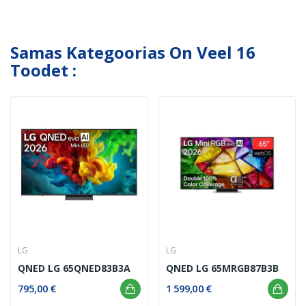
Samas Kategoorias On Veel 16
Toodet :
LG
LG
QNED LG 65QNED83B3A
QNED LG 65MRGB87B3B
795,00 €
1 599,00 €