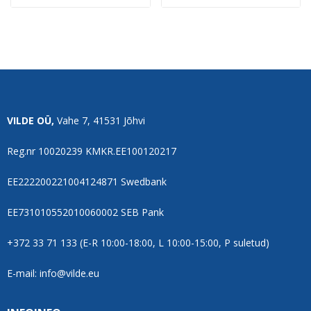
VILDE OÜ,
Vahe 7, 41531 Jõhvi
Reg.nr 10020239 KMKR.EE100120217
EE222200221004124871 Swedbank
EE731010552010060002 SEB Pank
+372 33 71 133 (E-R 10:00-18:00, L 10:00-15:00, P suletud)
E-mail: info@vilde.eu